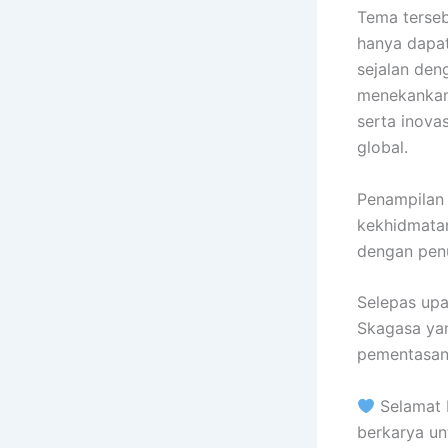
Tema terse
hanya dapat
sejalan de
menekankan 
serta inova
global.
Penampilan
kekhidmatan
dengan pen
Selepas upa
Skagasa ya
pementasan 
Selamat 
berkarya un