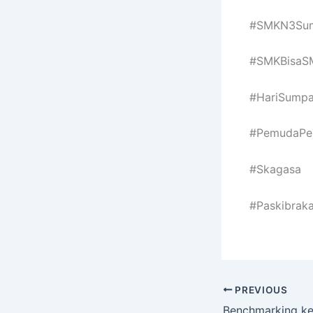
#SMKN3Sum
#SMKBisaS
#HariSump
#PemudaPem
#Skagasa
#Paskibra
PREVIOUS
Benchmarking k