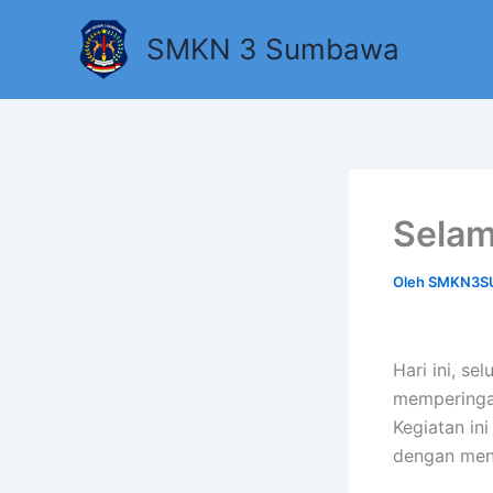
Lewati
ke
SMKN 3 Sumbawa
konten
Selam
Oleh
SMKN3S
Hari ini, 
memperinga
Kegiatan in
dengan men