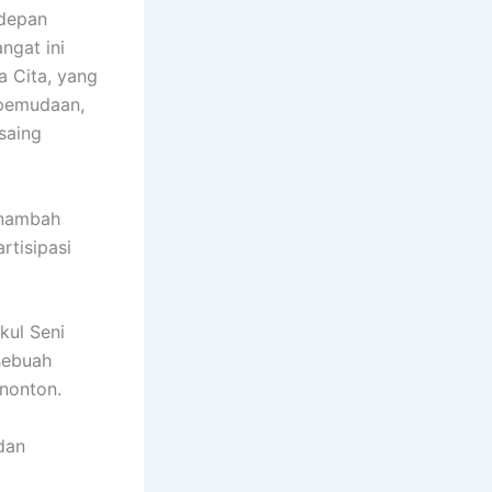
 depan
ngat ini
 Cita, yang
epemudaan,
saing
enambah
rtisipasi
kul Seni
sebuah
nonton.
dan