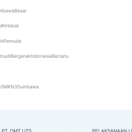
bawaBesar
MKHebat
ahPemuda
udiBergerakIndonesiaBersatu
kaSMKN3Sumbawa
e PT. OMT UTS