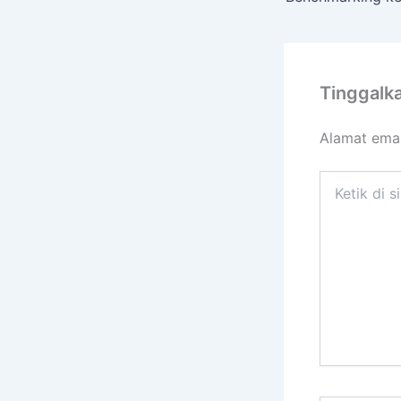
Tinggalk
Alamat emai
Ketik
di
sini..