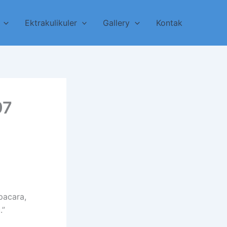
Ektrakulikuler
Gallery
Kontak
97
pacara,
.”